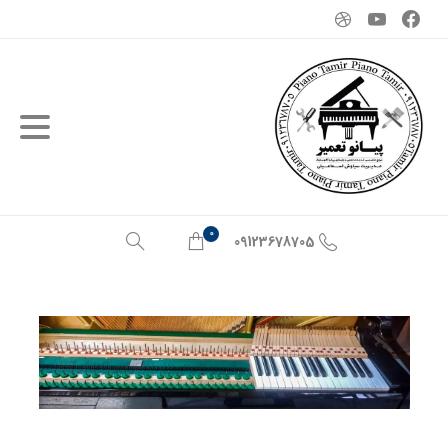
0
09123678705