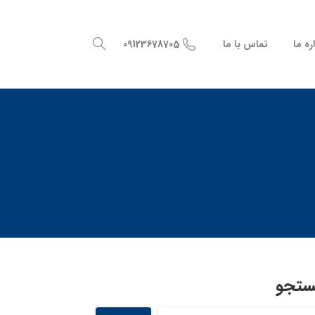
09123678705
ره ما
تماس با ما
تجو