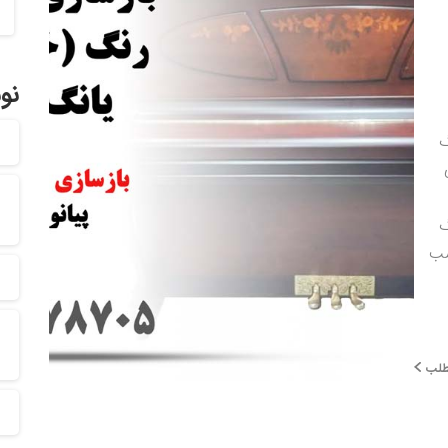
نو
گ
گ
اسب
0
0
طلب