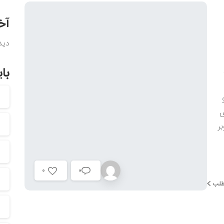
آخ
دید
بای
ی
ر
0
0
طلب