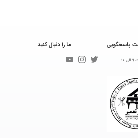
ت
پاسخگویی
ما
را
دنبال
کنید