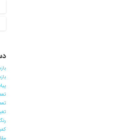
دس
باز
باز
پیان
تعم
تعم
تغی
رنگ
کمپ
مقا